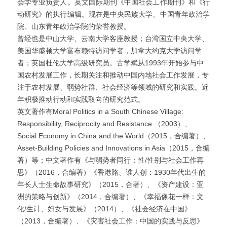
会学专业负责人。英文国际期刊《中国社会工作期刊》和《行
动研究》的执行编辑。现在是中央民族大学、中国青年政治学
院、山东青年政治学院的荣誉教授。
曾经也是中山大学、云南大学客座教授；台湾国立中央大学、
美国华盛顿大学富布赖特访问学者，加拿大约克大学访问学
者；英国杜伦大学高级研究员。古学斌从1993年开始参与中
国农村发展工作，长期关注和推动中国内地社会工作发展，专
注于农村发展、弱势社群、社会经济等领域的研究和实践。近
年积极推动行动和实践取向的研究范式。
英文著作有Moral Politics in a South Chinese Village: 
Responsibility, Reciprocity and Resistance （2003）、
Social Economy in China and the World（2015，合编著）、
Asset-Building Policies and Innovations in Asia（2015，合编
著）等；中文著作有《与弱势者同行：性/性别与社会工作再
思》（2016，合编著）《香港路、谁人创：1930年代出生的
年长人士生命故事研究》（2015，合著）、《资产建设：亚
洲的策略与创新》（2014，合编著）、《幸福像花一样：文
化/生计、妇女与发展》（2014）、《社会经济在中国》
（2013，合编著）、《灾害社会工作：中国的实践与反思》