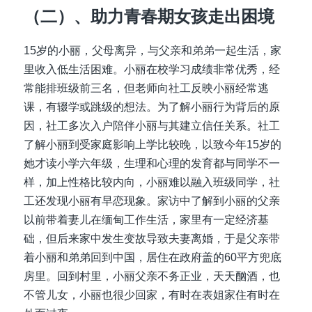
（二）、助力青春期女孩走出困境
15岁的小丽，父母离异，与父亲和弟弟一起生活，家
里收入低生活困难。小丽在校学习成绩非常优秀，经
常能排班级前三名，但老师向社工反映小丽经常逃
课，有辍学或跳级的想法。为了解小丽行为背后的原
因，社工多次入户陪伴小丽与其建立信任关系。社工
了解小丽到受家庭影响上学比较晚，以致今年15岁的
她才读小学六年级，生理和心理的发育都与同学不一
样，加上性格比较内向，小丽难以融入班级同学，社
工还发现小丽有早恋现象。家访中了解到小丽的父亲
以前带着妻儿在缅甸工作生活，家里有一定经济基
础，但后来家中发生变故导致夫妻离婚，于是父亲带
着小丽和弟弟回到中国，居住在政府盖的60平方兜底
房里。回到村里，小丽父亲不务正业，天天酗酒，也
不管儿女，小丽也很少回家，有时在表姐家住有时在