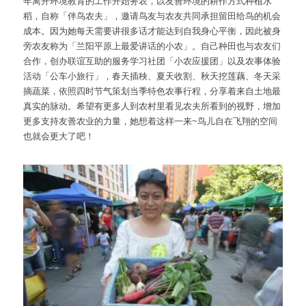
年离开环境教育的工作开始务农，以友善环境的耕作方式种植水
稻，自称「伴鸟农夫」，邀请鸟友与农友共同承担留田给鸟的机会
成本。因为她每天需要讲很多话才能达到自我身心平衡，因此被身
旁农友称为「兰阳平原上最爱讲话的小农」。自己种田也与农友们
合作，创办联谊互助的服务学习社团「小农应援团」以及农事体验
活动「公车小旅行」，春天插秧、夏天收割、秋天挖莲藕、冬天采
摘蔬菜，依照四时节气策划当季特色农事行程，分享着来自土地最
真实的脉动。希望有更多人到农村里看见农夫所看到的视野，增加
更多支持友善农业的力量，她想着这样一来~鸟儿自在飞翔的空间
也就会更大了吧！